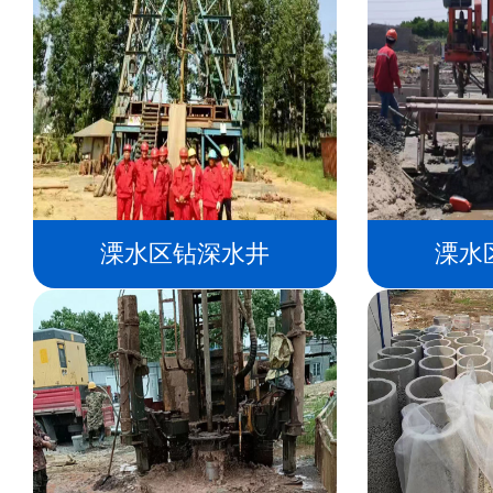
溧水区钻深水井
溧水