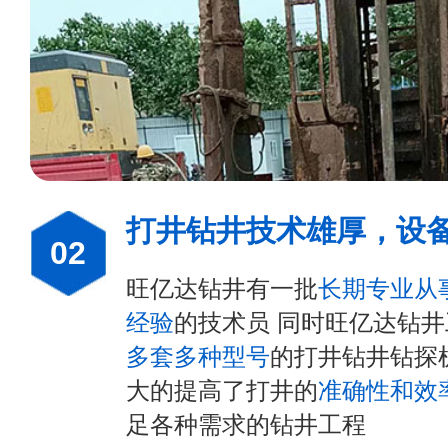
打井钻井技术雄厚，设
02
旺亿达钻井有一批
长期专业从
经验
的技术员 同时旺亿达钻
多套多种型号
的打井钻井钻探
大的提高了打井的
准确性和效
足各种需求的钻井工程