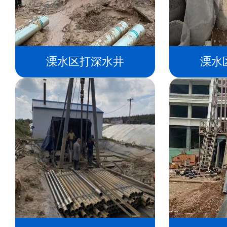
溧水区打深水井
溧水