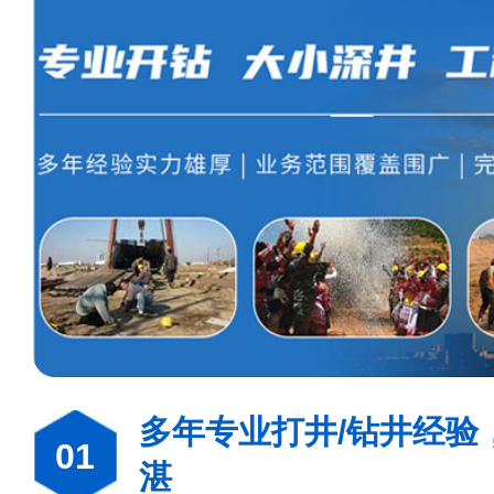
多年专业打井/钻井经验
01
湛