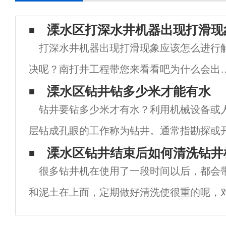
溧水区打深水井机器出现打滑现
打深水井机器出现打滑现象应该怎么进行
决呢？南打井工程带您来看看吧为什么会出
滑动现象：当发生滑移现象时，钻孔机此时
溧水区钻井钻多少米才能有水
钻井要钻多少米才有水？利用机械设备或
落的渣滓已经失去了固体土壤的原始完整性
层钻成孔眼的工作称为钻井。通常指勘探或
在二次钻孔之后，将齿尖直接插入渣滓中，
气等液态和气态矿产而钻凿井眼及大直径供
溧水区钻井结束后如何清洗钻井
将
很多钻井机在使用了一段时间以后，都会
井在国民经济建设中的应用极为广泛。钻井
和泥土在上面，定期做好清洗使很重的呢，
期的使用影响是很大的，正确的清洗能够大